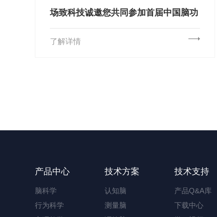
场致科技诚邀您共同参加首届中国脑功
能检测与调控康复高峰论坛暨中国康复
医学会脑功能检测与调控康复专委会年
了解详情
会
产品中心
技术方案
技术支持
脑科学
认知脑
产品Q&A库
行为科学
测量脑
下载中心