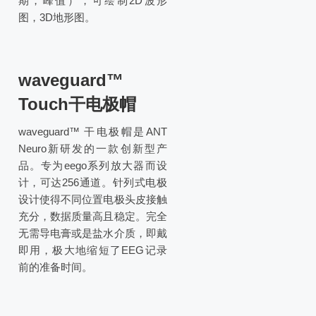
期，峰值），可绘制2D波形
图，3D地形图。
waveguard™
Touch干电极帽
waveguard™ 干电极帽是ANT
Neuro新研发的一款创新型产
品。专为eego系列放大器而设
计，可达256通道。针列式电极
设计使得不同位置电极头皮接触
充分，数据质量高且稳定。完全
无需导电膏或是盐水介质，即戴
即用，极大地缩短了EEG记录
前的准备时间。