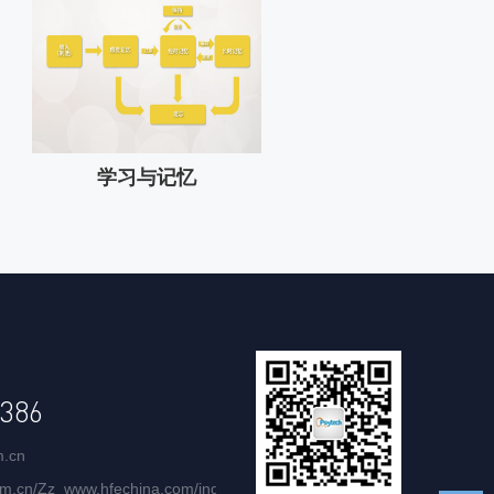
学习与记忆
386
m.cn
com.cn/Zz_www.hfechina.com/index.html